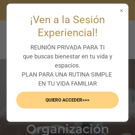
RETO LIBERA Y RENUEVA TU
HOGAR
¡Ven a la Sesión
Experiencial!
REUNIÓN PRIVADA PARA TI
que buscas bienestar en tu vida y
espacios.
PLAN PARA UNA RUTINA SIMPLE
EN TU VIDA FAMILIAR
Blog
QUIERO ACCEDER>>>
Orden y
Organización